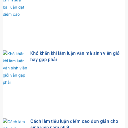
Khó khăn khi làm luận văn mà sinh viên giỏi
hay gặp phải
Cách làm tiểu luận điểm cao đơn giản cho
sinh viên năm nhất