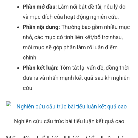
Phần mở đầu:
Làm nổi bật đề tài, nêu lý do
và mục đích của hoạt động nghiên cứu.
Phần nội dung:
Thường bao gồm nhiều mục
nhỏ, các mục có tính liên kết/bổ trợ nhau,
mỗi mục sẽ góp phần làm rõ luận điểm
chính.
Phần kết luận:
Tóm tắt lại vấn đề, đồng thời
đưa ra và nhấn mạnh kết quả sau khi nghiên
cứu.
Nghiên cứu cấu trúc bài tiểu luận kết quả cao