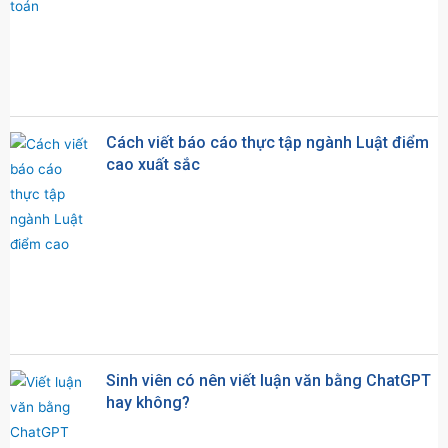
Cách viết báo cáo thực tập ngành Luật điểm
cao xuất sắc
Sinh viên có nên viết luận văn bằng ChatGPT
hay không?