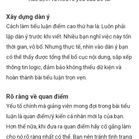
Xây dựng dàn ý
Cách làm tiểu luận điểm cao thứ hai là: Luôn phải
lập dàn ý trước khi viết. Nhiều bạn nghĩ việc này tốn
thời gian, vô bổ. Nhưng thực tế, nhìn vào dàn ý bạn
có thể thấy được tổng thể bố cục nội dung, sắp xếp
thông tin logic, đảm bảo không thiếu dữ kiện và
hoàn thành bài tiểu luận trọn vẹn.
Rõ ràng về quan điểm
Yếu tố chính mà giảng viên mong đợi trong bài tiểu
luận là quan điểm/ý kiến cá nhân mới lạ của bạn.
Hơn thế nữa, khi đưa ra quan điểm hãy cố gắng làm
cho nó rõ ràng nhất có thể. Bạn nên tránh tình trạng