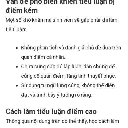
Vấn đề phổ biến khiến tiểu luận bị
điểm kém
Một số khó khăn mà sinh viên sẽ gặp phải khi làm
tiểu luận:
Không phân tích và đánh giá chủ đề dựa trên
quan điểm cá nhân.
Chưa cung cấp đủ lập luận, dẫn chứng để
củng cố quan điểm, tăng tính thuyết phục.
Sử dụng từ ngữ lủng củng, không thể diễn
đạt và trình bày ý tưởng rõ ràng.
Cách làm tiểu luận điểm cao
Thông qua nội dung trên có thể thấy, học cách làm