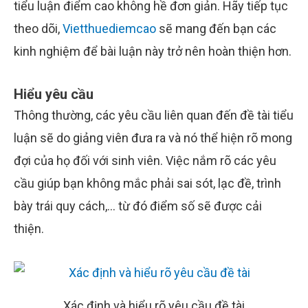
tiểu luận điểm cao không hề đơn giản. Hãy tiếp tục
theo dõi,
Vietthuediemcao
sẽ mang đến bạn các
kinh nghiệm để bài luận này trở nên hoàn thiện hơn.
Hiểu yêu cầu
Thông thường, các yêu cầu liên quan đến đề tài tiểu
luận sẽ do giảng viên đưa ra và nó thể hiện rõ mong
đợi của họ đối với sinh viên. Việc nắm rõ các yêu
cầu giúp bạn không mắc phải sai sót, lạc đề, trình
bày trái quy cách,… từ đó điểm số sẽ được cải
thiện.
Xác định và hiểu rõ yêu cầu đề tài