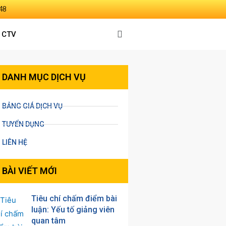
48
 CTV
DANH MỤC DỊCH VỤ
BẢNG GIÁ DỊCH VỤ
TUYỂN DỤNG
LIÊN HỆ
BÀI VIẾT MỚI
Tiêu chí chấm điểm bài
luận: Yếu tố giảng viên
quan tâm