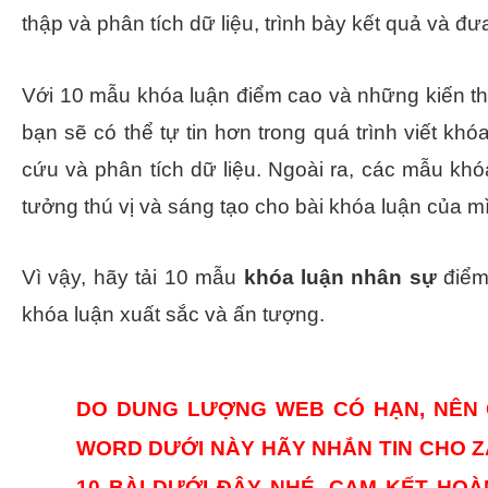
thập và phân tích dữ liệu, trình bày kết quả và đưa
Với 10 mẫu khóa luận điểm cao và những kiến th
bạn sẽ có thể tự tin hơn trong quá trình viết k
cứu và phân tích dữ liệu. Ngoài ra, các mẫu kh
tưởng thú vị và sáng tạo cho bài khóa luận của m
Vì vậy, hãy tải 10 mẫu
khóa luận nhân sự
điểm 
khóa luận xuất sắc và ấn tượng.
DO DUNG LƯỢNG WEB CÓ HẠN, NÊN 
WORD DƯỚI NÀY HÃY NHẮN TIN CHO 
10 BÀI DƯỚI ĐÂY NHÉ, CAM KẾT HOÀ