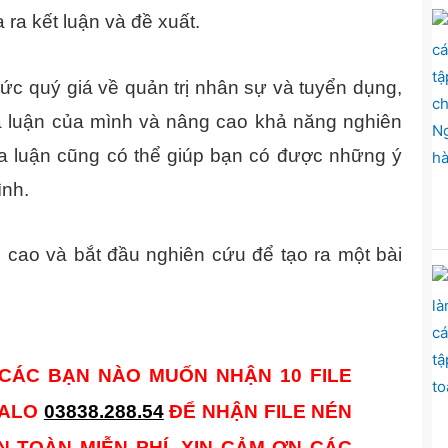
 ra kết luận và đề xuất.
ức quý giá về quản trị nhân sự và tuyển dụng,
hóa luận của mình và nâng cao khả năng nghiên
óa luận cũng có thể giúp bạn có được những ý
ình.
cao và bắt đầu nghiên cứu để tạo ra một bài
CÁC BẠN NÀO MUỐN NHẬN 10 FILE
ZALO
03838.288.54
ĐỂ NHẬN FILE NÉN
N TOÀN MIỄN PHÍ. XIN CẢM ƠN CÁC